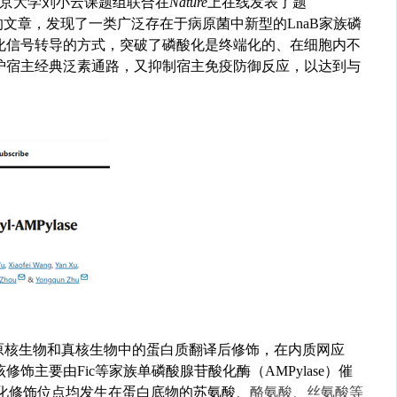
京大学刘小云课题组联合在
Nature
上在线发表了
题
的文章，发现了一类广泛存在于病原菌中新型的
LnaB
家族
磷
化信号转导的方式，突破了磷酸化是终端化的、在细胞内不
护宿主经典泛素通路，
又
抑制宿主免疫防御反应，以达到
与
原核生物和真核生物中的蛋白质翻译后修饰，在内质网应
该修饰主要由
Fic
等家族单磷酸腺苷
酸
化酶（AMPylase
）催
化修饰位点均发生在蛋白
底物
的苏氨酸、
酪
氨
酸、丝氨酸等