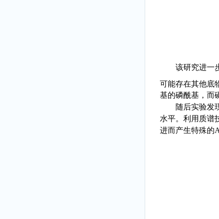
该研究
进一步
可能存在其他底
基的磷酰基，而
随后实验发
水平。
利用
质谱
进而
产生特殊的ADP