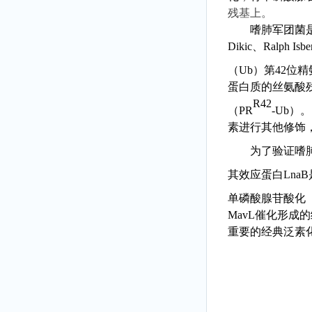
残基上。
嗜肺军团菌
Dikic
、
Ralph Isbe
（Ub
）第
42
位精
蛋白质的丝氨酸
R42
（PR
-Ub
）。
素进行其他修饰
为了验证嗜
其效应蛋白
LnaB
单磷酸腺苷酸化（AM
MavL
催化
形成的
重要的
经典泛素