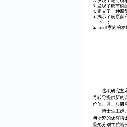
2.
发现了靶向磷
3.
发现了
调节
磷
4.
定义了
一种新型
5.
揭示了
病原菌
4
）
；
6.
LnaB
家族的发
这项研究
鉴
号转导提供新的
价值。进一步研
博士生王婷
与研究的还有博
星彤分别在质谱