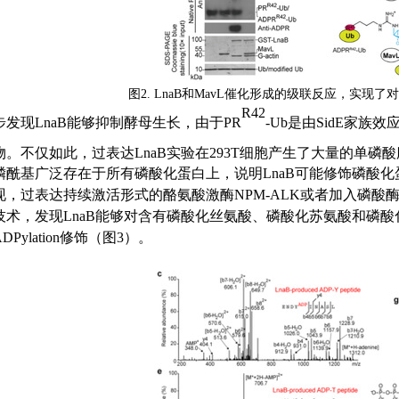
图
2.
LnaB和MavL催化
形成的
级联反应
，实现了对
R42
发现LnaB
能够抑制酵母生长
，由于
PR
-Ub
是由
SidE
家族效
物。
不仅如此，
过表达LnaB
实验在
293T
细胞产生
了大量的
单磷酸
磷酰基广泛存在于所有磷酸化蛋白上，
说明
LnaB
可能修饰磷酸化
现，
过表达持续激活形式的酪氨酸激酶NPM-ALK
或者
加入
磷酸
技术，发现
LnaB
能够对含有
磷酸化丝氨酸、磷酸化苏氨酸和磷酸
ylation
修饰
（图
3
）
。