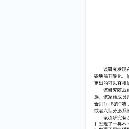
该研究发现
磷酸腺苷酸化
。修
定出的可以直接
该研究随后
族。该家族成员
合到LnaB
的
C
端
或者六型分泌系
该项研究有
1.
发现了一类不