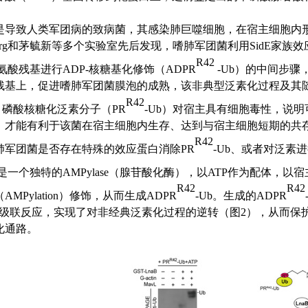
是导致人类军团病的致病菌，其感染肺巨噬细胞，在宿主细胞内
rg
和茅毓新等
多个
实验室
先后
发现，嗜肺军团菌利用SidE
家族效
R42
氨酸残基进行
ADP-
核糖基化修饰（
ADPR
-Ub
）
的
中间
步骤
残基上，促进嗜肺军团菌膜泡的成熟
，该
非典型泛素化
过程及其
R42
 磷酸核糖化泛素分子（
PR
-Ub
）
对宿主
具有细胞毒性，
说明
，才能有利于该菌在宿主细胞内生存、达到与宿主细胞短期的共
R42
肺军团菌是否存在特殊的效应蛋白消除PR
-Ub
、或者对泛素进
是一个独特的
AMPylase
（腺苷酸化酶），
以ATP
作为配体，
以
宿
R42
R42
Pylation
）修饰，从而生成
ADPR
-Ub
。生成的
ADPR
级联反应
，实现了对非经典泛素化过程的逆转（图
2
），从
而保
化
通路。