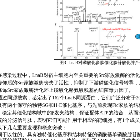
图
3. LnaB
对磷酸化多肽催化腺苷酸化并产
在感染过程中，LnaB
对宿主细胞内至关重要的
Src
家族
激酶的
活化
饰后的Src
家族
激酶
丧失了活性，
抑制了
下游
磷酸化
信号转导
，
修饰
Src
家族激酶活化环上磷酸化酪氨酸残基的细菌毒力因子。
通过同源搜索
，
鉴定出了162
个
LnaB
同源蛋白，它们广泛分布于
2
具有两个保守的独特SG
和
H-E
催化基序
，
与先前发现Fic
家族的结
，稳定其催化结构域中
的
β
发夹结构，保证配体
ATP
的结合，从而
统的分泌信号肽，表明它们
可能
作用于相应的靶细胞，有1
个成员
以下几点重要发现和概念突破：
同于以往的、具有
独特
催化基序和结构特征的磷酰基
单磷酸腺苷