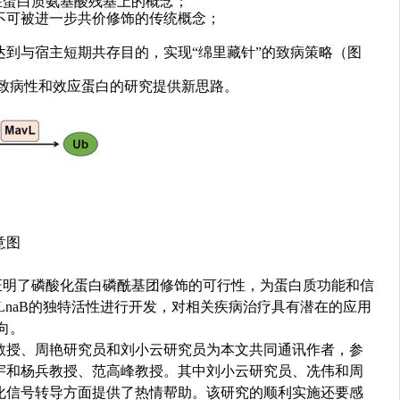
在蛋白质氨基酸残基上的概念；
不可被进一步共价修饰的传统概念；
达到
与宿主短期共存目的
，实现
“
绵里藏针
”
的致病策略
（图
致病性
和效应蛋白
的研究提供新思路。
意图
证明了磷酸化蛋白磷酰基团修饰的可行性，为蛋白质功能和信
LnaB
的独特活性进行开发，对相关疾病治疗具有潜在的应用
向。
教授、周艳研究员和刘小云研究员为本文共同通讯作者，参
宇和杨兵教授、范高峰教授。其中刘小云研究员、冼伟和周
化信号转导方面提供了热情帮助。该研究的顺利实施还要感