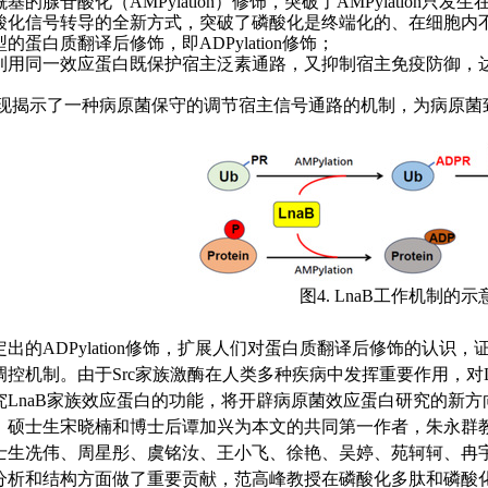
酰基的
腺苷酸化（
AMPylation
）
修饰，突破了AMPylation
只发生
酸化信号转导的全新方式，突破了磷酸化是终端化的、在细胞内
的蛋白质翻译后修饰，即ADPylation
修饰；
利用同一效应蛋白
既
保护宿主
泛素
通路
，又
抑制宿主免疫防御，
现揭示了一种病原菌保守的调节宿主信号通路的机制，
为病原菌
图
4. LnaB
工作机制的示
定出的
ADPylation
修饰，扩展人们对蛋白质翻译后修饰的认识，
调控机制
。由于
Src
家族激酶在人类多种疾病中发挥重要作用，对
究
LnaB
家族效应蛋白的功能，将开辟病原菌效应蛋白研究的新方
、硕士生宋晓楠和博士后谭加兴为本文的共同第一作者，朱永群
士生冼伟、周星彤、虞铭汝、王小飞、徐艳、吴婷、苑轲轲、冉
分析和结构方面做了重要贡献，范高峰教授在磷酸化多肽和磷酸