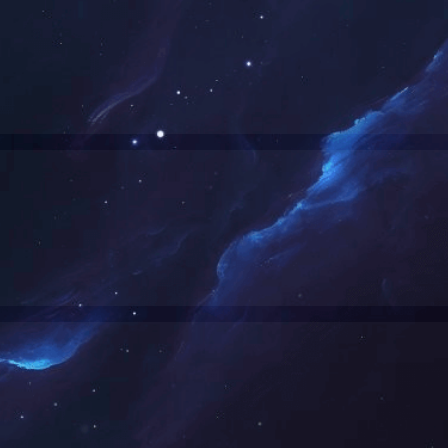
钢教授（同济大学）学术报告
每页
14
记录