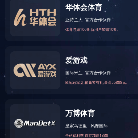
癌症微环境演
方向三
徐平龙
leyu乐鱼（中国）官方
网站-登录入口教授