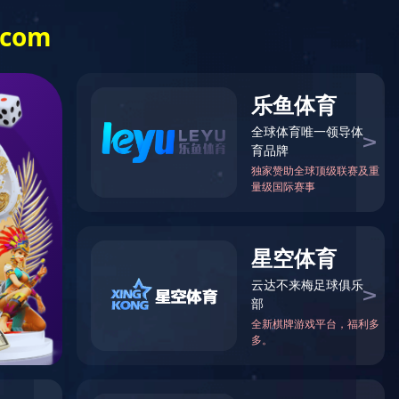
规章制度
联系我们
当前位置：
首页
研究队伍
方向二